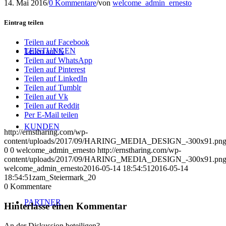
14. Mai 2016
/
0 Kommentare
/
von
welcome_admin_ernesto
Eintrag teilen
Teilen auf Facebook
LEISTUNGEN
Teilen auf X
Teilen auf WhatsApp
Teilen auf Pinterest
Teilen auf LinkedIn
Teilen auf Tumblr
Teilen auf Vk
Teilen auf Reddit
Per E-Mail teilen
KUNDEN
http://ernstharing.com/wp-
content/uploads/2017/09/HARING_MEDIA_DESIGN_-300x91.pn
0
0
welcome_admin_ernesto
http://ernstharing.com/wp-
content/uploads/2017/09/HARING_MEDIA_DESIGN_-300x91.pn
welcome_admin_ernesto
2016-05-14 18:54:51
2016-05-14
18:54:51
zam_Steiermark_20
0
Kommentare
PARTNER
Hinterlasse einen Kommentar
An der Diskussion beteiligen?